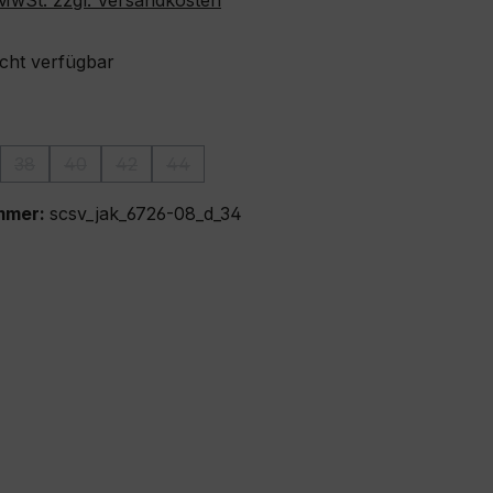
. MwSt. zzgl. Versandkosten
icht verfügbar
ählen
38
40
42
44
on ist zurzeit nicht verfügbar.)
ese Option ist zurzeit nicht verfügbar.)
(Diese Option ist zurzeit nicht verfügbar.)
(Diese Option ist zurzeit nicht verfügbar.)
(Diese Option ist zurzeit nicht verfügbar.)
(Diese Option ist zurzeit nicht verfügbar.)
mmer:
scsv_jak_6726-08_d_34