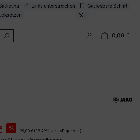
Sättigung
Links unterstreichen
Gut lesbare Schrift
ücksetzen
0,00 €
Ware
is:
€
%
Regulärer Preis:
39,00 €
(38.49% zur UVP gespart)