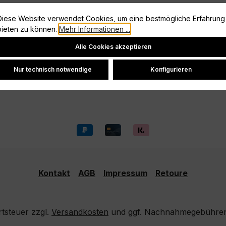
Diese Website verwendet Cookies, um eine bestmögliche Erfahrung
Information
bieten zu können.
Mehr Informationen ...
Cookie-Einstellungen
Datenschutz
Alle Cookies akzeptieren
Widerrufsrecht
Nur technisch notwendige
Konfigurieren
Versand und Zahlung
Kontakt
AGB
Impressum
Retoure
rtsteuer zzgl.
Versandkosten
und ggf. Nachnahmegebühren,