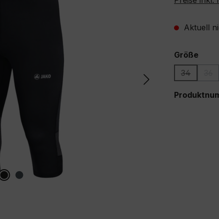
Preise inkl
Aktuell n
ausw
Größe
34
36
(Diese Opti
(Di
Produktnu