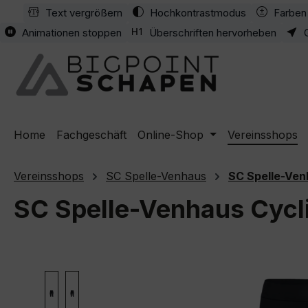
Text vergrößern
Hochkontrastmodus
Farben 
m Hauptinhalt springen
Zur Suche springen
Zur Hauptnavigation springen
Animationen stoppen
Überschriften hervorheben
Home
Fachgeschäft
Online-Shop
Vereinsshops
Vereinsshops
SC Spelle-Venhaus
SC Spelle-Ven
SC Spelle-Venhaus Cycl
Bildergalerie überspringen