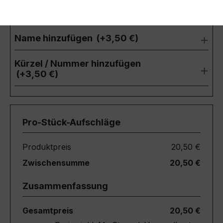
(+3,50 €)
Pro-Stück-Aufschläge
Produktpreis
20,50 €
Zwischensumme
20,50 €
Zusammenfassung
Gesamtpreis
20,50 €
Preise inkl. MwSt. zzgl. Versandkosten
Aufgrund von Neuberechnungen im Warenkorb sind
abweichende Endpreise möglich.
Teile diese Konfiguration