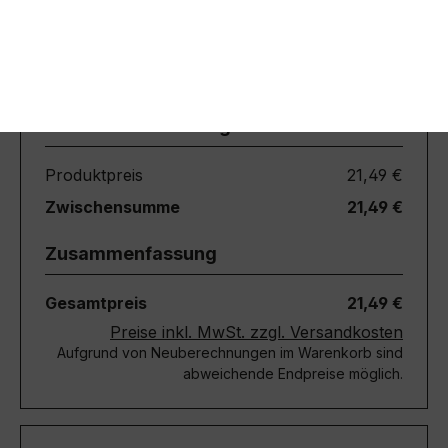
Gesamtpreis
21,49 €
Preise inkl. MwSt. zzgl. Versandkosten
Aufgrund von Neuberechnungen im Warenkorb sind
abweichende Endpreise möglich.
Teile diese Konfiguration
Einmal-Link
Teilen
Produkt Anzahl: Gib den gewünschten We
In den Warenkorb
Produktnummer:
svcl_jak_6122-804_116
Diese Website verwendet Cookies, um eine bestmögliche
Erfahrung bieten zu können.
Mehr Informationen ...