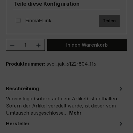
Beschreibung
Cookie-Einstellungen
Alle Cookies akzeptieren
Vereinslogo (sofern auf dem Artikel) ist enthalten.
Sofern der Artikel veredelt wurde, ist dieser vom
Nur technisch notwendige
Konfigurieren
Umtausch ausgeschlosse…
Mehr
Hersteller
Bewertungen
Shopservice
Information