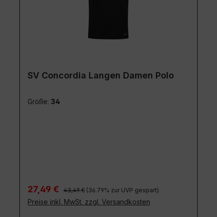
SV Concordia Langen Damen Polo
Größe:
34
Regulärer Preis:
Verkaufspreis:
27,49 €
43,49 €
(36.79% zur UVP gespart)
Preise inkl. MwSt. zzgl. Versandkosten
Details