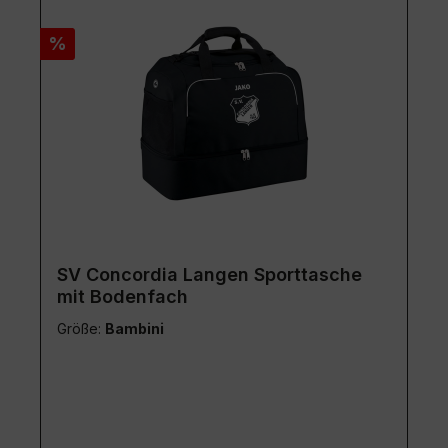
SV Concordia Langen Sporttasche
mit Bodenfach
Größe:
Bambini
Regulärer Preis:
Verkaufspreis:
25,99 €
39,99 €
(35.01% zur UVP gespart)
Preise inkl. MwSt. zzgl. Versandkosten