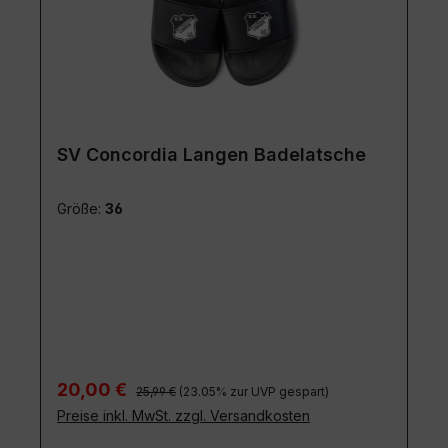
SV Concordia Langen Badelatsche
Größe:
36
Regulärer Preis:
Verkaufspreis:
20,00 €
25,99 €
(23.05% zur UVP gespart)
Preise inkl. MwSt. zzgl. Versandkosten
Details