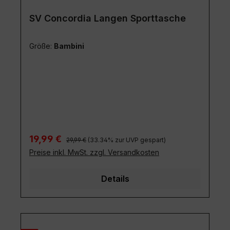
Regulärer Preis:
Verkaufspreis:
19,99 €
29,99 €
(33.34% zur UVP gespart)
Preise inkl. MwSt. zzgl. Versandkosten
Details
Rabatt
%