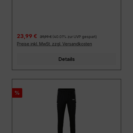
Regulärer Preis:
Verkaufspreis:
23,99 €
39,99 €
(40.01% zur UVP gespart)
Preise inkl. MwSt. zzgl. Versandkosten
Details
Rabatt
%