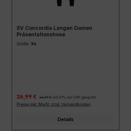
SV Concordia Langen Damen
Präsentationshose
Größe:
34
Regulärer Preis:
Verkaufspreis:
26,99 €
44,99 €
(40.01% zur UVP gespart)
Preise inkl. MwSt. zzgl. Versandkosten
Details
Diese Website verwendet Cookies, um eine bestmögliche
Erfahrung bieten zu können.
Mehr Informationen ...
Rabatt
%