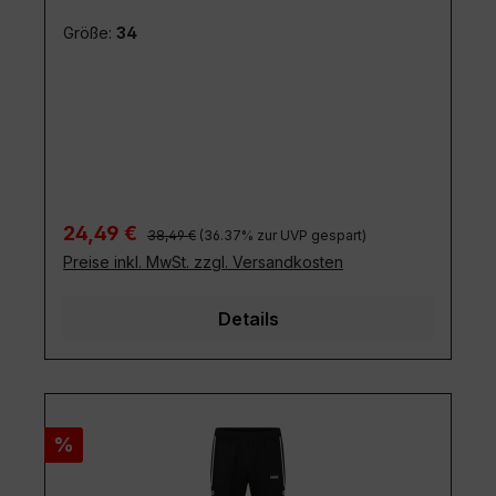
Regulärer Preis:
Verkaufspreis:
24,49 €
38,49 €
(36.37% zur UVP gespart)
Preise inkl. MwSt. zzgl. Versandkosten
Details
Rabatt
%