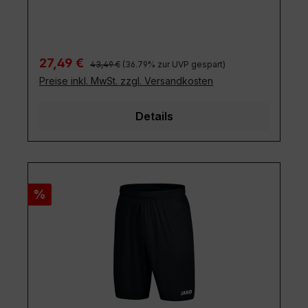
43,49 €
(36.79% zur UVP gespart)
Preise inkl. MwSt. zzgl. Versandkosten
Details
Rabatt
%
SV Concordia Langen Sporthose /
Shorts