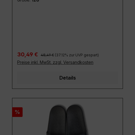
Regulärer Preis:
Verkaufspreis:
30,49 €
48,49 €
(37.12% zur UVP gespart)
Preise inkl. MwSt. zzgl. Versandkosten
Details
Rabatt
%