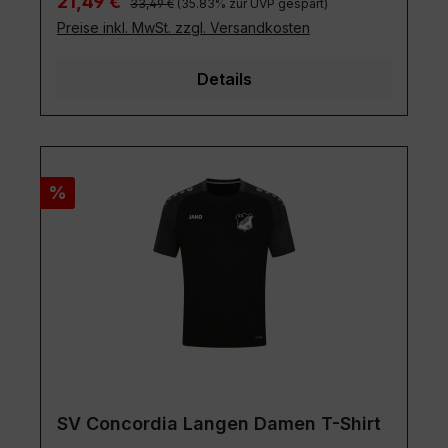
Rabatt
%
SV Concordia Langen Damen T-Shirt
Größe:
34