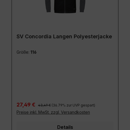
SV Concordia Langen Polyesterjacke
Größe:
116
Regulärer Preis:
Verkaufspreis:
27,49 €
43,49 €
(36.79% zur UVP gespart)
Preise inkl. MwSt. zzgl. Versandkosten
Details