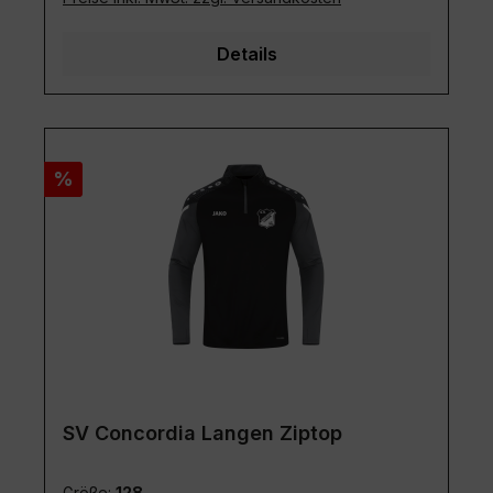
Rabatt
%
SV Concordia Langen Ziptop
Größe:
128