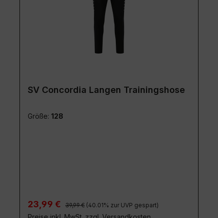
SV Concordia Langen Trainingshose
Größe:
128
Regulärer Preis:
Verkaufspreis:
23,99 €
39,99 €
(40.01% zur UVP gespart)
Preise inkl. MwSt. zzgl. Versandkosten
Details