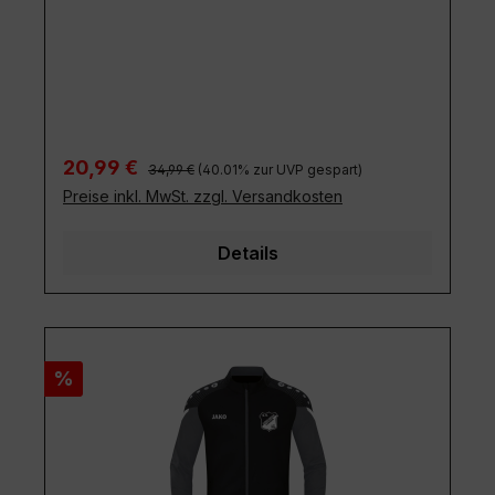
Regulärer Preis:
Verkaufspreis:
20,99 €
34,99 €
(40.01% zur UVP gespart)
Preise inkl. MwSt. zzgl. Versandkosten
Details
Rabatt
%